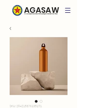
AGASAW
Associação Gnóstica Antropológica Samael Aun Weor
SKU: 284215376135191