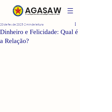
AGASAW
Associação Gnóstica Antropológica Samael Aun Weor
20 de fev. de 2025
2 min de leitura
Dinheiro e Felicidade: Qual é
a Relação?