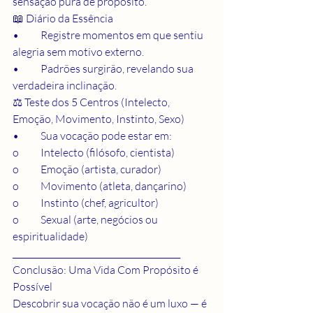
sensação pura de propósito.
📖 Diário da Essência
•	Registre momentos em que sentiu 
alegria sem motivo externo.
•	Padrões surgirão, revelando sua 
verdadeira inclinação.
⚖️ Teste dos 5 Centros (Intelecto, 
Emoção, Movimento, Instinto, Sexo)
•	Sua vocação pode estar em:
o	Intelecto (filósofo, cientista)
o	Emoção (artista, curador)
o	Movimento (atleta, dançarino)
o	Instinto (chef, agricultor)
o	Sexual (arte, negócios ou 
espiritualidade)
________________________________________
Conclusão: Uma Vida Com Propósito é 
Possível
Descobrir sua vocação não é um luxo — é 