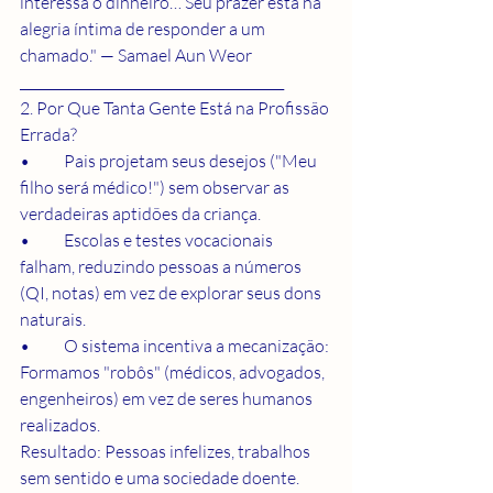
interessa o dinheiro… Seu prazer está na 
alegria íntima de responder a um 
chamado." — Samael Aun Weor
________________________________________
2. Por Que Tanta Gente Está na Profissão 
Errada?
•	Pais projetam seus desejos ("Meu 
filho será médico!") sem observar as 
verdadeiras aptidões da criança.
•	Escolas e testes vocacionais 
falham, reduzindo pessoas a números 
(QI, notas) em vez de explorar seus dons 
naturais.
•	O sistema incentiva a mecanização: 
Formamos "robôs" (médicos, advogados, 
engenheiros) em vez de seres humanos 
realizados.
Resultado: Pessoas infelizes, trabalhos 
sem sentido e uma sociedade doente.