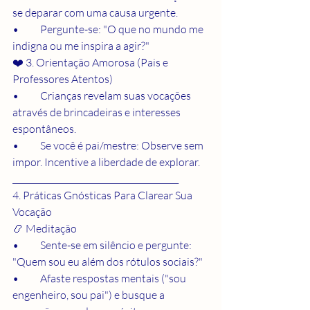
se deparar com uma causa urgente.
•	Pergunte-se: "O que no mundo me 
indigna ou me inspira a agir?"
❤️ 3. Orientação Amorosa (Pais e 
Professores Atentos)
•	Crianças revelam suas vocações 
através de brincadeiras e interesses 
espontâneos.
•	Se você é pai/mestre: Observe sem 
impor. Incentive a liberdade de explorar.
________________________________________
4. Práticas Gnósticas Para Clarear Sua 
Vocação
📿 Meditação
•	Sente-se em silêncio e pergunte: 
"Quem sou eu além dos rótulos sociais?"
•	Afaste respostas mentais ("sou 
engenheiro, sou pai") e busque a 