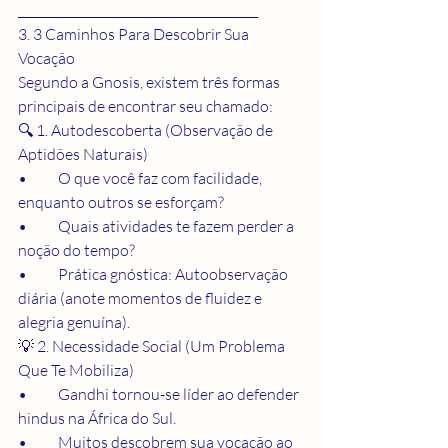
________________________________________
3. 3 Caminhos Para Descobrir Sua 
Vocação
Segundo a Gnosis, existem três formas 
principais de encontrar seu chamado:
🔍 1. Autodescoberta (Observação de 
Aptidões Naturais)
•	O que você faz com facilidade, 
enquanto outros se esforçam?
•	Quais atividades te fazem perder a 
noção do tempo?
•	Prática gnóstica: Autoobservação 
diária (anote momentos de fluidez e 
alegria genuína).
💡 2. Necessidade Social (Um Problema 
Que Te Mobiliza)
•	Gandhi tornou-se líder ao defender 
hindus na África do Sul.
•	Muitos descobrem sua vocação ao 